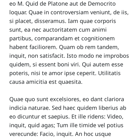
eo M. Quid de Platone aut de Democrito
n
loquar. Quae in controversiam veniunt, de iis,
t
si placet, disseramus. Iam quae corporis
a
sunt, ea nec auctoritatem cum animi
partibus, comparandam et cognitionem
ct
habent faciliorem. Quam ob rem tandem,
inquit, non satisfacit. Isto modo ne improbos
A
quidem, si essent boni viri. Qui autem esse
b
poteris, nisi te amor ipse ceperit. Utilitatis
o
causa amicitia est quaesita.
u
t
Quae quo sunt excelsiores, eo dant clariora
indicia naturae. Sed haec quidem liberius ab
eo dicuntur et saepius. Et ille ridens: Video,
inquit, quid agas; Tum ille timide vel potius
verecunde: Facio, inquit. An hoc usque