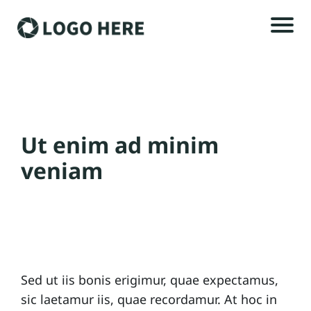
H
o
m
e
Ut enim ad minim
A
veniam
rt
ic
le
s
Sed ut iis bonis erigimur, quae expectamus,
C
sic laetamur iis, quae recordamur. At hoc in
o